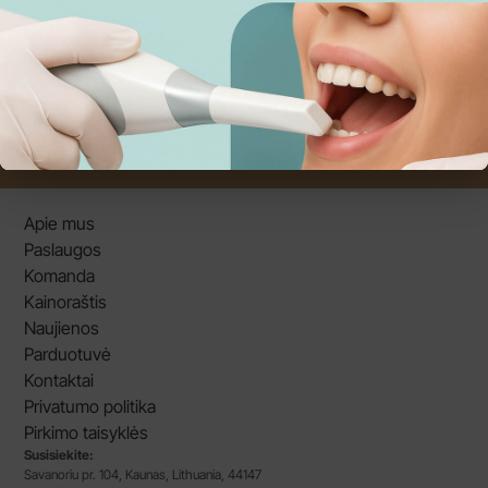
Turi klausimų? Skambink
0-671-30333
arba
Siųsk užklausą
Apie mus
Paslaugos
Komanda
Kainoraštis
Naujienos
Parduotuvė
Kontaktai
Privatumo politika
Pirkimo taisyklės
Susisiekite:
Savanoriu pr. 104, Kaunas, Lithuania, 44147