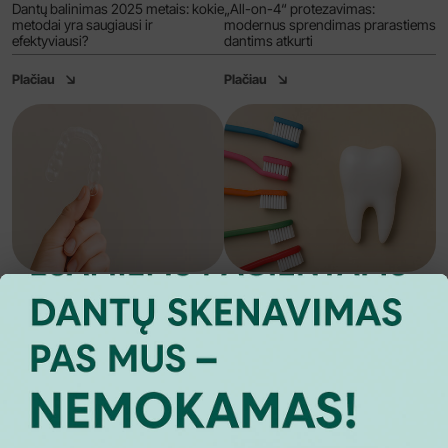
Dantų balinimas 2025 metais: kokie
„All-on-4“ protezavimas:
metodai yra saugiausi ir
modernus sprendimas prarastiems
efektyviausi?
dantims atkurti
Plačiau
Plačiau
ORTODONTIJA
DANTŲ HIGIENA
Dantų tiesinimas skaidriomis
Kiek kartų, kada ir kokiu šepetėliu
kapomis: kas, kaip ir kodėl?
dantis valyti geriausia?
Plačiau
Plačiau