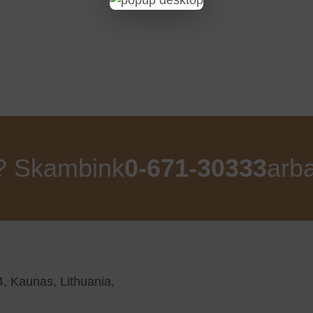
ų? Skambink
0-671-30333
arb
4, Kaunas, Lithuania,