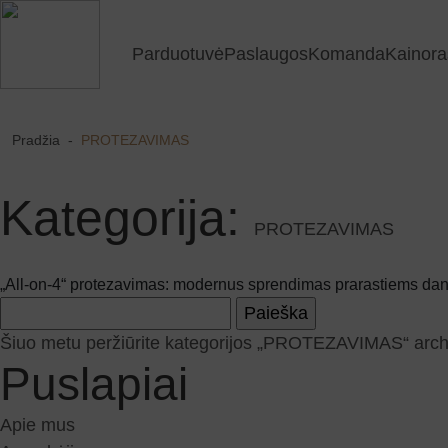
Parduotuvė
Paslaugos
Komanda
Kainora
Pradžia
-
PROTEZAVIMAS
Kategorija:
PROTEZAVIMAS
„All-on-4“ protezavimas: modernus sprendimas prarastiems dant
Ieškoti:
Šiuo metu peržiūrite kategorijos „PROTEZAVIMAS“ arch
Puslapiai
Apie mus