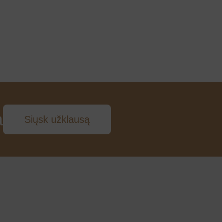
a
Siųsk užklausą