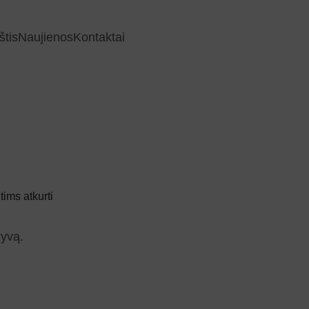
štis
Naujienos
Kontaktai
ims atkurti
yvą.