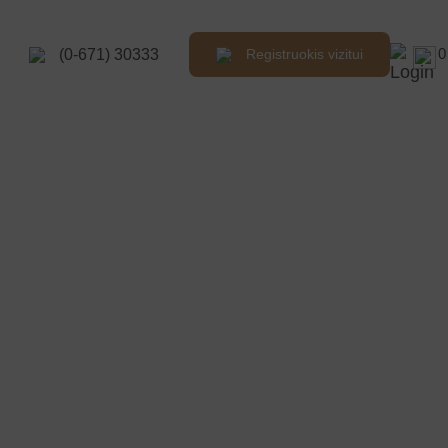
0
(0-671) 30333
Registruokis vizitui