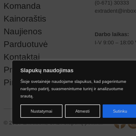
(0-671) 30333
Komanda
extradent@inbox.
Kainoraštis
Naujienos
Darbo laikas:
Parduotuvė
I-V 9:00 – 18:00 
Kontaktai
Privatumo politika
Slapukų naudojimas
Pirkimo taisyklės
Šioje svetainėje naudojame slapukus, kad pagerintume
naršymo patirtį, suasmenintume turinį ir analizuotume
srautą.
Nustatymai
Atmesti
Sutinku
© 2026 Extradent, UAB.
Slapukų politika.