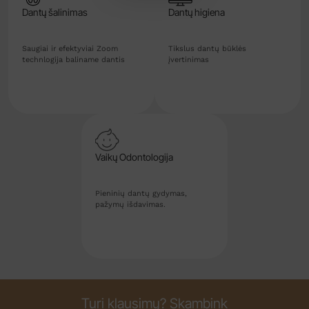
Dantų šalinimas
Dantų higiena
Saugiai ir efektyviai Zoom
Tikslus dantų būklės
technlogija baliname dantis
įvertinimas
Vaikų Odontologija
Pieninių dantų gydymas,
pažymų išdavimas.
Turi klausimų? Skambink