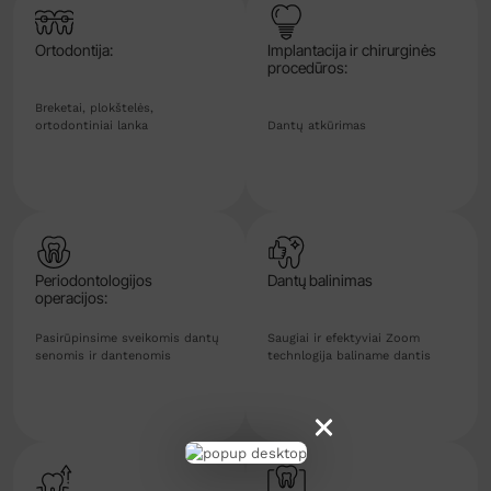
Ortodontija:
Implantacija ir chirurginės
procedūros:
Breketai, plokštelės,
ortodontiniai lanka
Dantų atkūrimas
Periodontologijos
Dantų balinimas
operacijos:
Pasirūpinsime sveikomis dantų
Saugiai ir efektyviai Zoom
senomis ir dantenomis
technlogija baliname dantis