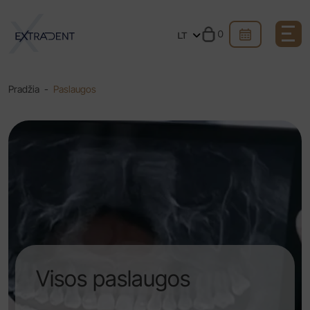
0
LT
Pradžia
-
Paslaugos
Visos paslaugos