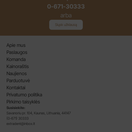
0-671-30333
arba
Siųsk užklausą
Apie mus
Paslaugos
Komanda
Kainoraštis
Naujienos
Parduotuvė
Kontaktai
Privatumo politika
Pirkimo taisyklės
Susisiekite:
Savanoriu pr. 104, Kaunas, Lithuania, 44147
(0-671) 30333
extradent@inbox.lt