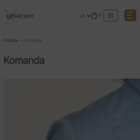
0
LT
Pradžia
-
Komanda
Komanda