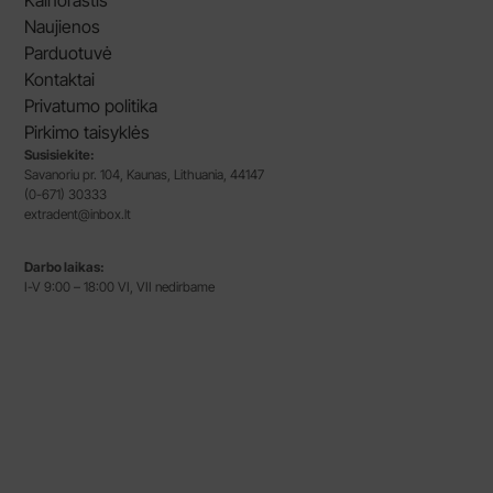
Kainoraštis
Naujienos
Parduotuvė
Kontaktai
Privatumo politika
Pirkimo taisyklės
Susisiekite:
Savanoriu pr. 104, Kaunas, Lithuania, 44147
(0-671) 30333
extradent@inbox.lt
Darbo laikas:
I-V 9:00 – 18:00 VI, VII nedirbame