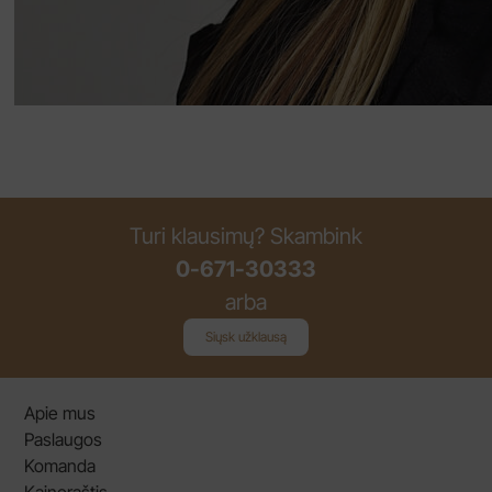
Turi klausimų? Skambink
0-671-30333
arba
Siųsk užklausą
Apie mus
Paslaugos
Komanda