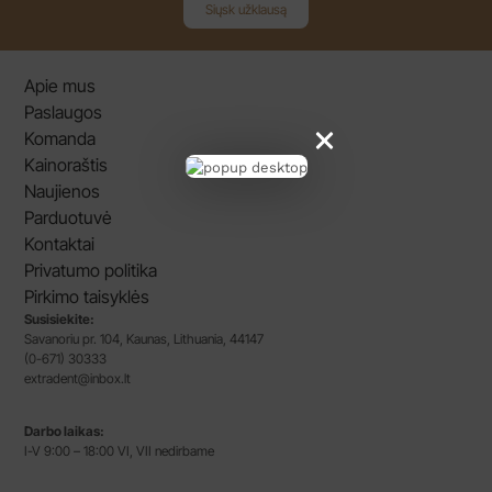
Siųsk užklausą
Apie mus
Paslaugos
Komanda
Kainoraštis
Naujienos
Parduotuvė
Kontaktai
Privatumo politika
Pirkimo taisyklės
Susisiekite:
Savanoriu pr. 104, Kaunas, Lithuania, 44147
(0-671) 30333
extradent@inbox.lt
Darbo laikas:
I-V 9:00 – 18:00 VI, VII nedirbame