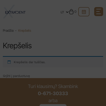
0
LT
Pradžia
-
Krepšelis
Krepšelis
Krepšelis dar tuščias.
Grįžti į parduotuvę
Turi klausimų? Skambink
0-671-30333
arba