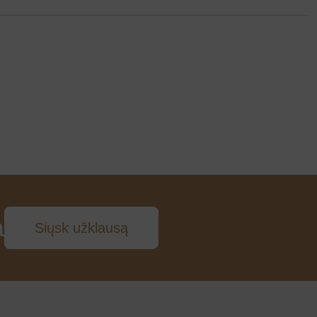
a
Siųsk užklausą