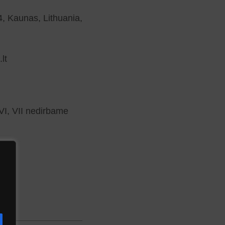
4, Kaunas, Lithuania,
lt
VI, VII nedirbame