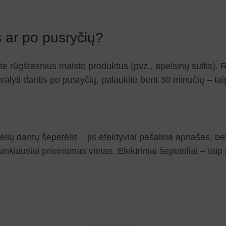
š ar po pusryčių?
te rūgštesnius maisto produktus (pvz., apelsinų sultis). R
te valyti dantis po pusryčių, palaukite bent 30 minučių – 
 dantų šepetėlis – jis efektyviai pašalina apnašas, bet
sunkiausiai prieinamas vietas. Elektriniai šepetėliai – t