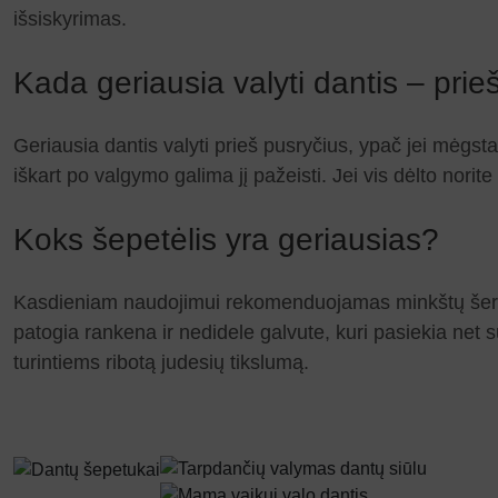
išsiskyrimas.
Kada geriausia valyti dantis – prie
Geriausia dantis valyti prieš pusryčius, ypač jei mėgsta
iškart po valgymo galima jį pažeisti. Jei vis dėlto nori
Koks šepetėlis yra geriausias?
Kasdieniam naudojimui rekomenduojamas minkštų šerelių
patogia rankena ir nedidele galvute, kuri pasiekia net 
turintiems ribotą judesių tikslumą.