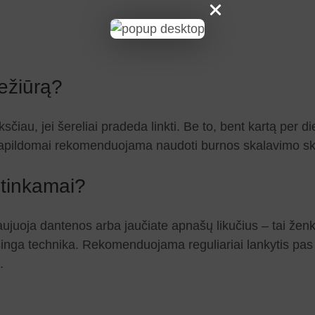
iežiūrą?
čiau, jei šereliai pradeda linkti. Be to, bent kartą per 
. Papildomai rekomenduojama naudoti burnos skalavimo skys
etinkamai?
juoja dantenos arba jaučiate apnašų likučius – tai ženkl
eisinga technika. Rekomenduojama reguliariai lankytis pas
.