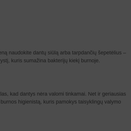
dieną naudokite dantų siūlą arba tarpdančių šepetėlius –
tį, kuris sumažina bakterijų kiekį burnoje.
as, kad dantys nėra valomi tinkamai. Net ir geriausias
 burnos higienistą, kuris pamokys taisyklingų valymo