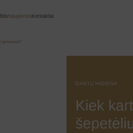
štis
Naujienos
Kontaktai
ti geriausia?
DANTŲ HIGIENA
Kiek kart
šepetėliu