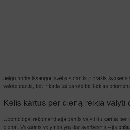
Jeigu norite išsaugoti sveikus dantis ir gražią šypseną 
valote dantis, bet ir kada tai darote bei kokias priem
Kelis kartus per dieną reikia valyti
Odontologai rekomenduoja dantis valyti du kartus per di
dienai. Vakarinis valymas yra dar svarbesnis – jis paš