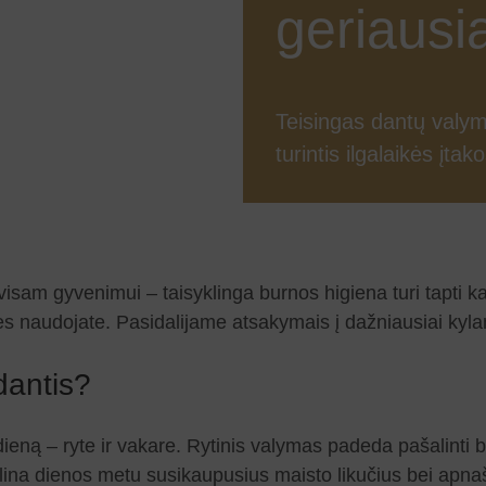
geriausi
Teisingas dantų valym
turintis ilgalaikės įta
visam gyvenimui – taisyklinga burnos higiena turi tapti ka
ones naudojate. Pasidalijame atsakymais į dažniausiai ky
 dantis?
eną – ryte ir vakare. Rytinis valymas padeda pašalinti ba
alina dienos metu susikaupusius maisto likučius bei apn