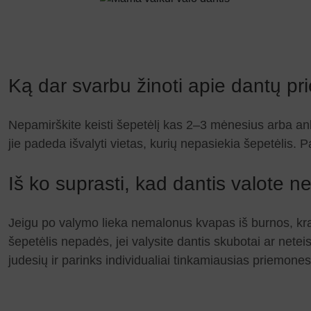
Ką dar svarbu žinoti apie dantų pr
Nepamirškite keisti šepetėlį kas 2–3 mėnesius arba anks
jie padeda išvalyti vietas, kurių nepasiekia šepetėlis
Iš ko suprasti, kad dantis valote n
Jeigu po valymo lieka nemalonus kvapas iš burnos, krau
šepetėlis nepadės, jei valysite dantis skubotai ar net
judesių ir parinks individualiai tinkamiausias priemones