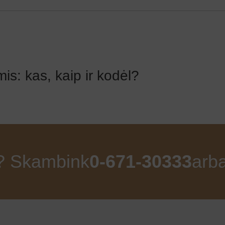
is: kas, kaip ir kodėl?
ų? Skambink
0-671-30333
arb