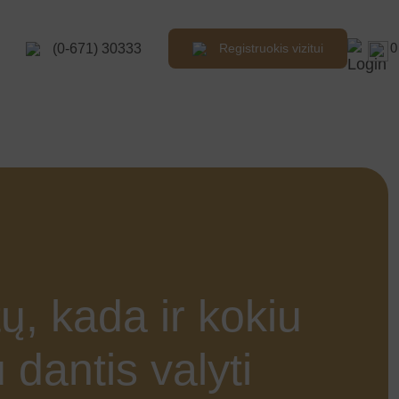
0
(0-671) 30333
Registruokis vizitui
ų, kada ir kokiu
 dantis valyti