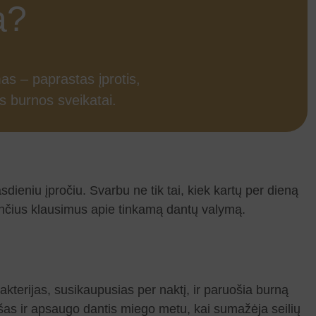
a?
as – paprastas įprotis,
kos burnos sveikatai.
sdieniu įpročiu. Svarbu ne tik tai, kiek kartų per dieną
lančius klausimus apie tinkamą dantų valymą.
kterijas, susikaupusias per naktį, ir paruošia burną
ašas ir apsaugo dantis miego metu, kai sumažėja seilių