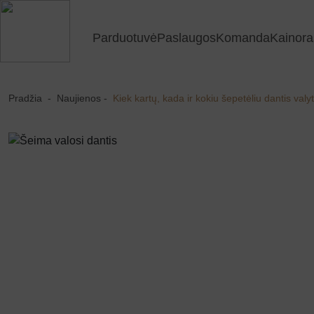
Parduotuvė
Paslaugos
Komanda
Kainora
Pradžia
-
Naujienos
-
Kiek kartų, kada ir kokiu šepetėliu dantis valy