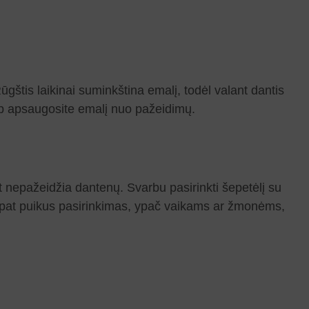
ūgštis laikinai suminkština emalį, todėl valant dantis
taip apsaugosite emalį nuo pažeidimų.
 nepažeidžia dantenų. Svarbu pasirinkti šepetėlį su
aip pat puikus pasirinkimas, ypač vaikams ar žmonėms,