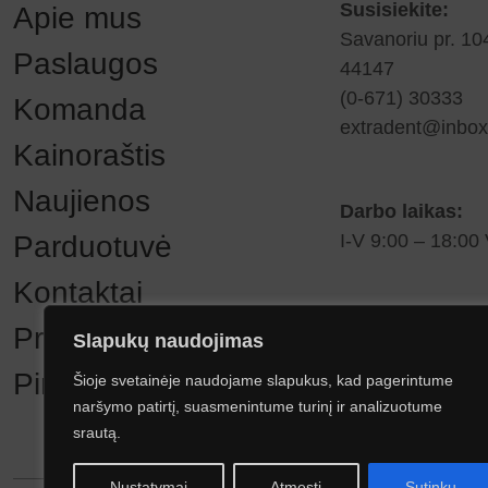
Susisiekite:
Apie mus
Savanoriu pr. 10
Paslaugos
44147
(0-671) 30333
Komanda
extradent@inbox.
Kainoraštis
Naujienos
Darbo laikas:
Parduotuvė
I-V 9:00 – 18:00 
Kontaktai
Privatumo politika
Slapukų naudojimas
Pirkimo taisyklės
Šioje svetainėje naudojame slapukus, kad pagerintume
naršymo patirtį, suasmenintume turinį ir analizuotume
srautą.
Nustatymai
Atmesti
Sutinku