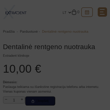
0
LT
Pradžia
-
Parduotuvė
-
Dentalinė rentgeno nuotrauka
Dentalinė rentgeno nuotrauka
Extradent klinikoje
10,00
€
Dėmesio:
Paslauga teikiama su išankstine registracija telefonu arba internetu.
Vienas kuponas vienam asmeniui.
produkto
Į krepšelį
kiekis:
Dentalinė