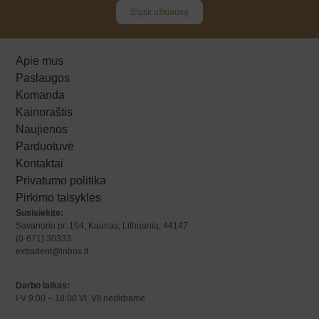
Siųsk užklausą
Apie mus
Paslaugos
Komanda
Kainoraštis
Naujienos
Parduotuvė
Kontaktai
Privatumo politika
Pirkimo taisyklės
Susisiekite:
Savanoriu pr. 104, Kaunas, Lithuania, 44147
(0-671) 30333
extradent@inbox.lt
Darbo laikas:
I-V 9:00 – 18:00 VI, VII nedirbame