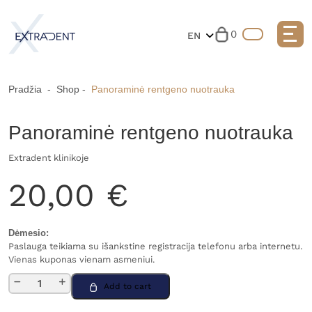
0
EN
Pradžia
-
Shop
-
Panoraminė rentgeno nuotrauka
Panoraminė rentgeno nuotrauka
Extradent klinikoje
20,00
€
Dėmesio:
Paslauga teikiama su išankstine registracija telefonu arba internetu.
Vienas kuponas vienam asmeniui.
Panoraminė
Add to cart
rentgeno
nuotrauka